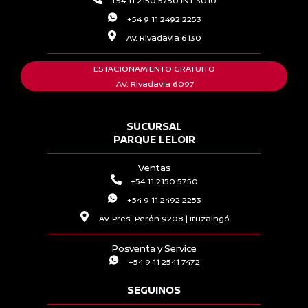
+54 11 2150 5750 INT 3010
+54 9 11 2492 2253
Av. Rivadavia 6130
ESTACIONAMIENTO GRATUITO
AV. Rivadavia 6097
SUCURSAL
PARQUE LELOIR
Ventas
+54 11 2150 5750
+54 9 11 2492 2253
Av. Pres. Perón 9208 | Ituzaingó
Posventa y Service
+54 9 11 2541 7472
SEGUINOS