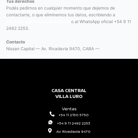
Tus derechos
Podés pedirnos en cualquier momento que dejemos de
contactarte, o que eliminemos tus datos, escribiendo a
marketing@nissancapital.com
o al WhatsApp oficial +54 9 11
2492 2253.
Contacto
Nissan Capital — Av. Rivadavia 9470, CABA —
marketing@nissancapital.com
CASA CENTRAL
VILLA LURO
Ventas
+54 11 2150 5750
+54 9 11 2492 2253
Av. Rivadavia 9470