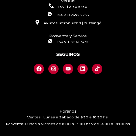
Ventas
+54 11 2150 5750
+54 9 11 2492 2253
Av. Pres. Perón 9208 | Ituzaingó
Posventa y Service
+54 9 11 2541 7472
SEGUINOS
F
I
Y
L
T
a
n
o
i
i
c
s
u
n
k
e
t
t
k
t
b
a
u
e
o
o
g
b
d
k
o
r
e
i
k
a
n
m
Horarios
Ventas: Lunes a Sábado de 9:30 a 18:30 hs
Posventa: Lunes a Viernes de 8:00 a 13:00 hs y de 14:00 a 18:00 hs