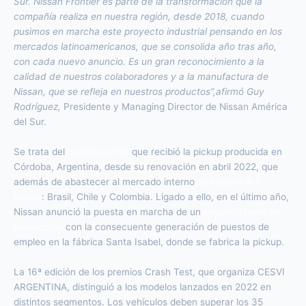
Sur.
Nissan Frontier es parte de la transformación que la
compañía realiza en nuestra región, desde 2018, cuando
pusimos en marcha este proyecto industrial pensando en los
mercados latinoamericanos, que se consolida año tras año,
con cada nuevo anuncio. Es un gran reconocimiento a la
calidad de nuestros colaboradores y a la manufactura de
Nissan, que se refleja en nuestros productos”,
afirmó Guy
Rodríguez,
Presidente y Managing Director de Nissan América
del Sur.
Se trata del
cuarto premio
que recibió la pickup producida en
Córdoba, Argentina, desde su renovación en abril 2022, que
además de abastecer al mercado interno
se exporta a 3
países
: Brasil, Chile y Colombia. Ligado a ello, en el último año,
Nissan anunció la puesta en marcha de un
segundo turno de
producción
con la consecuente generación de puestos de
empleo en la fábrica Santa Isabel, donde se fabrica la pickup.
La 16ª edición de los premios Crash Test, que organiza CESVI
ARGENTINA, distinguió a los modelos lanzados en 2022 en
distintos segmentos. Los vehículos deben superar los 35