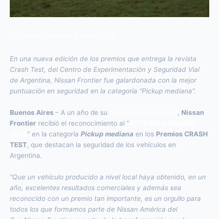
Por
Nissan Capital
/
9 junio, 2023
En una nueva edición de los premios que entrega la revista
Crash Test, del Centro de Experimentación y Seguridad Vial
de Argentina, Nissan Frontier fue galardonada con la mejor
puntuación en seguridad en la categoría “Pickup mediana”.
Buenos Aires
– A un año de su
presentación regional
,
Nissan
Frontier
recibió el reconocimiento al “
AUTO MÁS SEGURO
2022
” en la categoría
Pickup mediana
en los
Premios CRASH
TEST
, que destacan la seguridad de los vehículos en
Argentina.
“Que un vehículo producido a nivel local haya obtenido, en un
año, excelentes resultados comerciales y además sea
reconocido con un premio tan importante, es un
orgullo para
todos los que formamos parte de Nissan América del