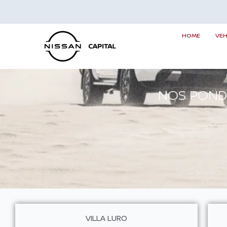
Ir
al
contenido
HOME
VE
NOS POND
VILLA LURO