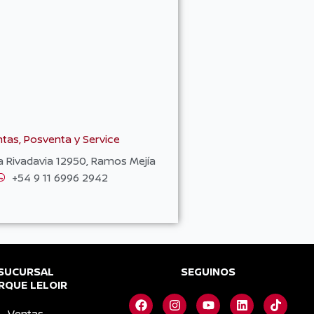
tas, Posventa y Service
a Rivadavia 12950, Ramos Mejía
+54 9 11 6996 2942
SUCURSAL
SEGUINOS
RQUE LELOIR
F
I
Y
L
T
a
n
o
i
i
Ventas