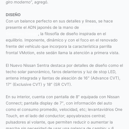
giro moderno”
, agregó.
DISEÑO
Con un balance perfecto en sus detalles y líneas, se hace
presente el ADN japonés de la mano de
Nissan Emotional
Geometry Design
, la filosofía de diseño inspirada en el
equilibrio. Imponente, dinámico y con el foco en el renovado
frente del vehículo que incorpora la característica parrilla
frontal VMotion, este sedán llama la atención a primera vista.
El Nuevo Nissan Sentra destaca por detalles de diseño como el
techo solar panorámico, faros delanteros y luz de stop LED,
antena integrada y llantas de aleación de 16″ (Advance CVT),
17″ (Exclusive CVT) y 18″ (SR CVT).
En su interior, cuenta con pantalla de 8″ equipada con Nissan
Connect; pantalla display de 7″, con información del auto
como el consumo promedio, velocidad, etc; levantavidrios One
Touch, en el lado del conductor; apoyabrazos central;
pulsadores al volante, que permiten reducir o aumentar la
marcha sin necesidad de usar una palanca de cambio; y 6