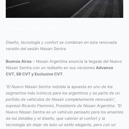
Por
Nissan Capital
/
27 febrero, 2024
Diseño, tecnología y confort se combinan en esta renovada
versión del sedán Nissan Sentra
Buenos Aires
– Nissan Argentina anuncia la llegada del Nuevo
Nissan Sentra con un rediseño en sus versiones
Advance
CVT, SR CVT y Exclusive CVT
.
“El Nuevo Nissan Sentra redobla la apuesta en uno de los
segmentos más icónicos para los argentinos y es parte de un
porfolio de vehículos de Nissan completamente renovado”,
expresó Ricardo Flammini, Presidente de Nissan Argentina. “El
Nuevo Nissan Sentra es un vehículo pensado para los amantes
de los detalles y el diseño, que valoran el confort y la
tecnología sin dejar de lado un estilo elegante, pero con un