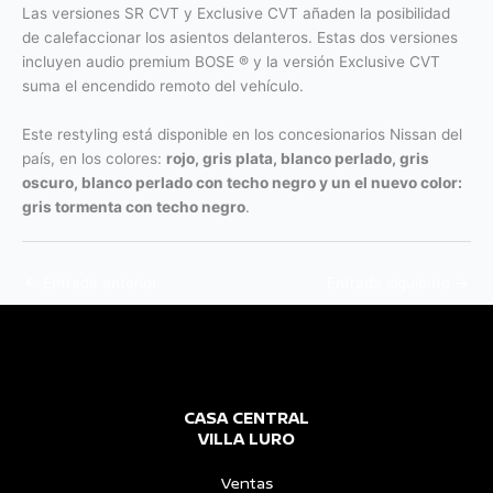
Las versiones SR CVT y Exclusive CVT añaden la posibilidad
de calefaccionar los asientos delanteros. Estas dos versiones
incluyen audio premium BOSE ® y la versión Exclusive CVT
suma el encendido remoto del vehículo.
Este restyling está disponible en los concesionarios Nissan del
país, en los colores:
rojo, gris plata, blanco perlado, gris
oscuro, blanco perlado con techo negro y un el nuevo color:
gris tormenta con techo negro
.
←
Entrada anterior
Entrada siguiente
→
CASA CENTRAL
VILLA LURO
Ventas